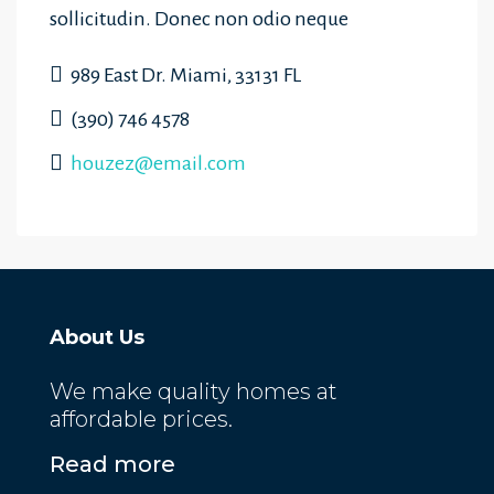
sollicitudin. Donec non odio neque
989 East Dr. Miami, 33131 FL
(390) 746 4578
houzez@email.com
About Us
We make quality homes at
affordable prices.
Read more